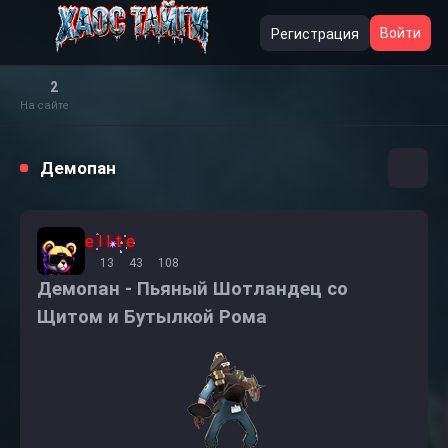
Войти
Регистрация
2
На сайте
Демопан
e l I t e
13
43
108
Демопан - Пьяный Шотландец со
Щитом и Бутылкой Рома