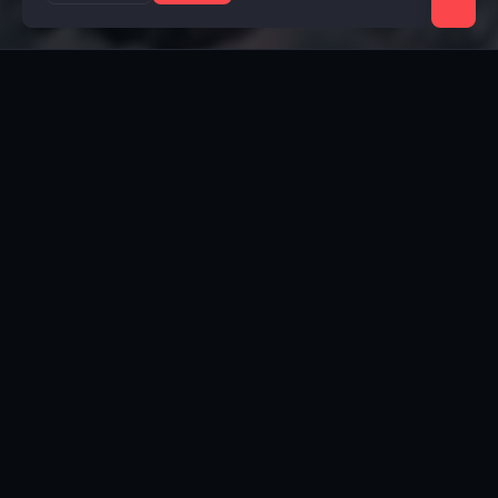
Ссылки на группы
🎧 Группа Lolka
👥 Группа Steam
💬 Группа VK
📺 Rutube
🎵 TikTok
Проект
Пользователи
Администраторы
Список банов
Заявки на разбан