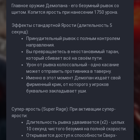
Главное оружие Демопана - его безумный рывок со
щитом. Копится ярость при нанесении 1750 урона.
Эффекты стандартной Ярости (длительность 5
секунд):
Принудительный рывок с полным контролем
направления.
Вы превращаетесь в неостановимый таран,
который сбивает всё на своём пути.
Урон от рывка колоссальный - одно касание
может отправить противника в таверну.
Именно в этот момент Демопан издаёт свой
фирменный крик, от которого у игроков
буквально закладывает уши.
Супер-ярость (Super Rage): При активации супер-
ярости:
Длительность рывка удваивается (x2) - целых
10 секунд чистого безумия на полной скорости.
Открывается доступ к способности Сверх-