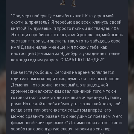
"Ооо, черт побери! Где моя бутылка?! Кто украл мой
скотч, а, приятель?! Я перебью вас всех, клянусь своей
килтой! Ты думаешь, я просто пьяный шотландец? Ха!
Этот щит пробивает стены, а мой рывок... ох, мой рывок
заставит твои уши звенеть так, что ты забудешь своё
имя! Давай, налей мне ещё, и я покажу тебе, как
настоящий Демоман из Эдинбурга укладывает целые
команды одним ударом! СЛАВА ШОТЛАНДИИ!"
Приветствую, бойцы! Сегодня на арене появляется
один из самых колоритных, шумных и... пьяных боссов.
Демопан - это вечно нетрезвый шотландец, чей
хронический алкоголизм стал причиной того, что он
готов биться с кем угодно лишь за очередную бутылку
рома. Но не дайте себя обмануть его шаткой походкой -
когда этот тип разгоняется со щитом вперёд, его
можно сравнить разве что с несущимся поездом. А его
фирменный крик при рывке? Да, именно из-за него он и
заработал свою дурную славу - игроки до сих пор