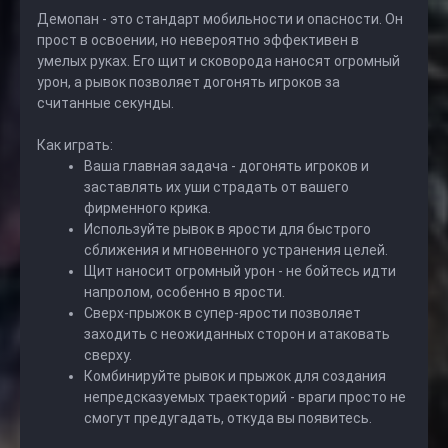
Демопан - это стандарт мобильности и опасности. Он
прост в освоении, но невероятно эффективен в
умелых руках. Его щит и сковорода наносят огромный
урон, а рывок позволяет догонять игроков за
считанные секунды.
Как играть:
Ваша главная задача - догонять игроков и
заставлять их уши страдать от вашего
фирменного крика.
Используйте рывок в ярости для быстрого
сближения и мгновенного устранения целей.
Щит наносит огромный урон - не бойтесь идти
напролом, особенно в ярости.
Сверх-прыжок в супер-ярости позволяет
заходить с неожиданных сторон и атаковать
сверху.
Комбинируйте рывок и прыжок для создания
непредсказуемых траекторий - враги просто не
смогут предугадать, откуда вы появитесь.