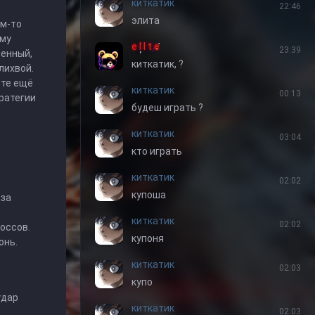
киткатик
22:46
элита
им-то
ему
e l I t e
23:39
ленный,
киткатик, ?
лихвой.
йте ещё
киткатик
00:13
тратегии
будеш играть ?
киткатик
03:04
кто играть
киткатик
02:02
купоша
 за
киткатик
02:02
оссов.
купоня
онь.
киткатик
02:03
купо
удар
киткатик
02:03