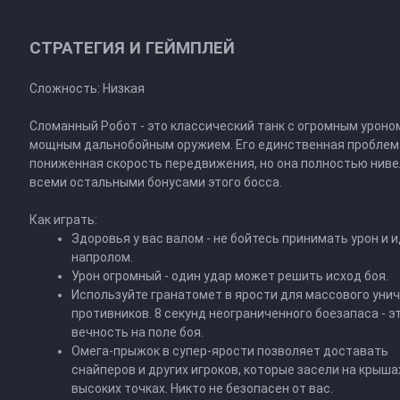
СТРАТЕГИЯ И ГЕЙМПЛЕЙ
Сложность: Низкая
Сломанный Робот - это классический танк с огромным уроно
мощным дальнобойным оружием. Его единственная проблема
пониженная скорость передвижения, но она полностью нив
всеми остальными бонусами этого босса.
Как играть:
Здоровья у вас валом - не бойтесь принимать урон и 
напролом.
Урон огромный - один удар может решить исход боя.
Используйте гранатомет в ярости для массового уни
противников. 8 секунд неограниченного боезапаса - э
вечность на поле боя.
Омега-прыжок в супер-ярости позволяет доставать
снайперов и других игроков, которые засели на крыша
высоких точках. Никто не безопасен от вас.