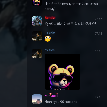
Что б тебе вернули твой акк это к
стиму)
Bender
02:55
ZywOo, 러시아어로 작성해 주세요!
miside
07:18
miside
07:18
MrkynoH
19:52
/ban гусь 90 recacha