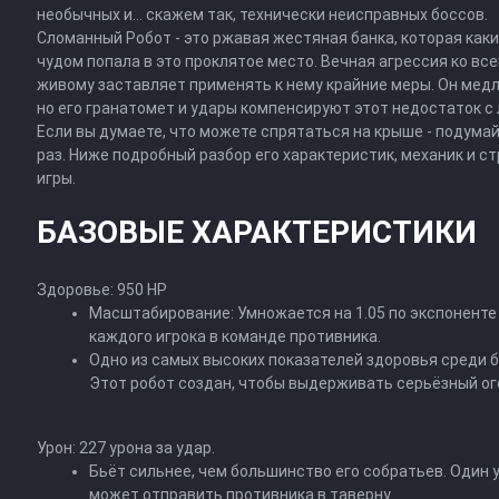
необычных и... скажем так, технически неисправных боссов.
Сломанный Робот - это ржавая жестяная банка, которая как
чудом попала в это проклятое место. Вечная агрессия ко вс
живому заставляет применять к нему крайние меры. Он мед
но его гранатомет и удары компенсируют этот недостаток с 
Если вы думаете, что можете спрятаться на крыше - подума
раз. Ниже подробный разбор его характеристик, механик и с
игры.
БАЗОВЫЕ ХАРАКТЕРИСТИКИ
Здоровье: 950 HP
Масштабирование: Умножается на 1.05 по экспоненте
каждого игрока в команде противника.
Одно из самых высоких показателей здоровья среди б
Этот робот создан, чтобы выдерживать серьёзный ог
Урон: 227 урона за удар.
Бьёт сильнее, чем большинство его собратьев. Один 
может отправить противника в таверну.