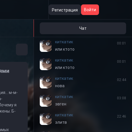
17:33
чуваки а че со статой,фулл
Войти
Регистрация
скинулась даже кредиты
киткатик
00:00
Чат
скрим будеш играть
киткатик
00:01
или ктото
киткатик
00:01
или ктото
дями
киткатик
02:44
нова
я... м-м-
киткатик
03:08
а-
эвген
 Почему я
жены. Б-
киткатик
22:46
элитв
самых