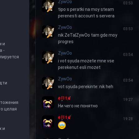
ZywOo
03:53
tipo s peratki na moy steam
perenesti account s servera
ZywOo
03:53
nik ZeTa|ZywOo tam gde moy
progres
м и
 -
ZywOo
03:54
елируется
i vot syuda mozete mne vse
perekenut esli mozet
ZywOo
03:54
идти
vot syuda perekinte: nik heh
e l I t e
19:27
чтожения
Ни чего не понятно
то целая
e l I t e
19:28
х и