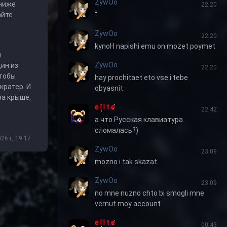
ZywOo
 ниже
22:20
айте
''
ZywOo
22:20
kynoH napishi emu on mozet poymet
и
ZywOo
ин из
22:20
чтобы
hay prochitaet eto vse i tebe
кратер. И
obyasnit
на крыше,
e l I t e
22:42
а что Русская клавиатура
сломалась?)
26 г, 19:17
ZywOo
23:09
mozno i tak skazat
ZywOo
23:09
no mne nuzno chto bi smogli mne
vernut moy account
e l I t e
00:43