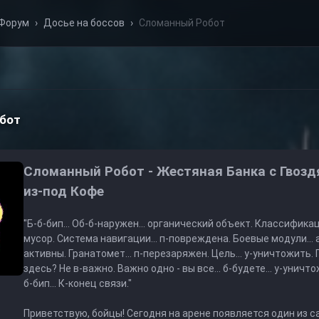
Форум
›
Досье на боссов
›
Сломанный Робот
бот
Сломанный Робот - Жестяная Банка с Гвоз
из-под Кофе
"Б-б-бип... Об-б-наружен... органический объект. Классификаци
мусор. Система навигации... п-повреждена. Боевые модули... 
активны. Гранатомет... п-перезаряжен. Цель... у-уничтожить.
здесь? Не в-важно. Важно одно - вы все... б-будете... у-уничто
б-бип... К-конец связи."
Приветствую, бойцы! Сегодня на арене появляется один из 