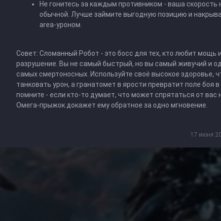
Не гонитесь за каждым противником - ваша скорость
обычной. Лучше займите выгодную позицию и накрыв
area-уроном.
Совет: Сломанный Робот - это босс для тех, кто любит мощь 
разрушение. Вы не самый быстрый, но вы самый живучий и од
самых смертоносных. Используйте своё высокое здоровье, 
танковать урон, а гранатомет в ярости превратит поле боя в 
помните - если кто-то думает, что может спрятаться от вас 
Омега-прыжок докажет ему обратное за одно мгновение.
17 июня 20