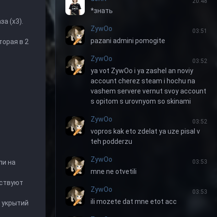
20:48
*знать
а (x3).
ZywOo
03:51
pazani admini pomogite
торая в 2
ZywOo
03:52
ya vot ZywOo i ya zashel an noviy
account cherez steam i hochu na
vashem servere vernut svoy account
s opitom s urovnyom so skinami
ZywOo
03:52
vopros kak eto zdelat ya uze pisal v
teh podderzu
ZywOo
03:53
ли на
mne ne otvetili
вствуют
ZywOo
03:53
ili mozete dat mne etot acc
 укрытий