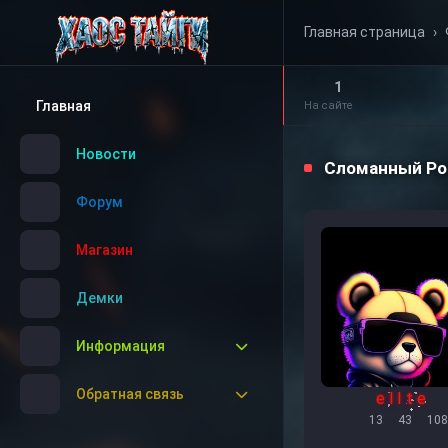
Главная страница
›
1
Главная
На сайте
Новости
Сломанный Ро
Форум
Магазин
Демки
Информация
Обратная связь
e l I t e
13
43
108