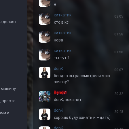
н
киткатик
03:05
но делает
кто в кс
киткатик
01:58
нова
киткатик
01:58
ты тут ?
donK
00:07
бендер вы рассмотрели мою
заявку?
в машину
Bender
20:32
donK, пока нет
, просто
donK
20:48
ами и
хорошо буду занать и ждать)
donK