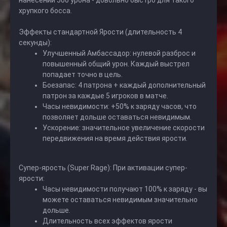
нанесении 500 урона - довольно быстро для такого
хрупкого босса.
Эффекты стандартной Ярости (длительность 4
секунды):
Улучшенный Амбассадор: нулевой разброс и
повышенный общий урон. Каждый выстрел
попадает точно в цель.
Боезапас: 4 патрона + каждый дополнительный
патрон за каждые 5 игроков в матче.
Часы невидимости: +50% к заряду часов, что
позволяет дольше оставаться невидимым.
Ускорение: значительное увеличение скорости
передвижения на время действия ярости.
Супер-ярость (Super Rage): При активации супер-
ярости:
Часы невидимости получают 100% к заряду - вы
можете оставаться невидимым значительно
дольше.
Длительность всех эффектов ярости