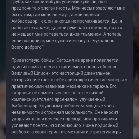
грубо, как какой-нибудь уличный хулиган, но я
предпочитаю элегантность. Мои часы позволяют мне
быть там, где меня не ждут, а мой верный
Амбассадор... ох, он никогда не промахивается. Да, я
работаю в гараже, да, мои руки часто в масле, но это
не мешает мне оставаться джентльменом. А теперь,
если позволите, мне нужно исчезнуть. Буквально.
Всего доброго."
Приветствую, бойцы! Сегодня на арене появляется
один из самых элегантных и смертоносных боссов.
Вежливый Шпион - это настоящий джентльмен,
который сочетает в себе аристократические манеры с
практическими навыками механика из гаража. Его
здоровье не самое высокое, но это с лихвой
компенсируется его арсеналом: улучшенный
Амбассадор с нулевым разбросом, мощные часы
невидимости и огромная мобильность. Он наносит
удары из тени и исчезает прежде, чем противники
успевают понять, что произошло. Ниже подробный
разбор его характеристик, механик и стратегии игры.