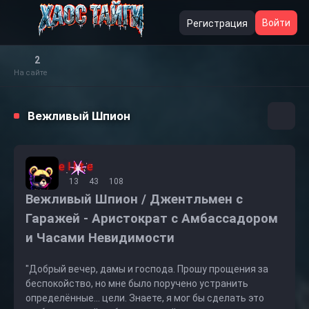
Войти
Регистрация
2
На сайте
Вежливый Шпион
e l I t e
13
43
108
Вежливый Шпион / Джентльмен с
Гаражей - Аристократ с Амбассадором
и Часами Невидимости
"Добрый вечер, дамы и господа. Прошу прощения за
беспокойство, но мне было поручено устранить
определённые... цели. Знаете, я мог бы сделать это