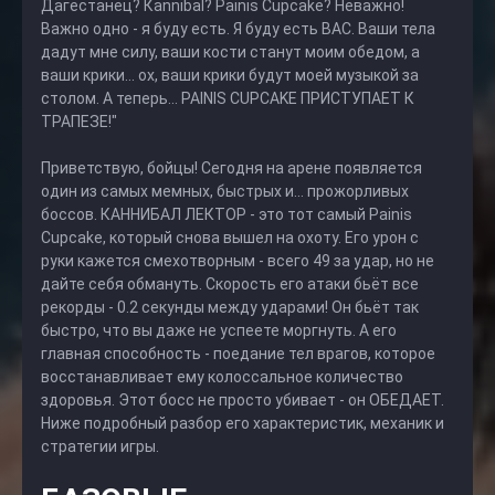
Дагестанец? Кannibal? Painis Cupcake? Неважно!
Важно одно - я буду есть. Я буду есть ВАС. Ваши тела
дадут мне силу, ваши кости станут моим обедом, а
ваши крики... ох, ваши крики будут моей музыкой за
столом. А теперь... PAINIS CUPCAKE ПРИСТУПАЕТ К
ТРАПЕЗЕ!"
Приветствую, бойцы! Сегодня на арене появляется
один из самых мемных, быстрых и... прожорливых
боссов. КАННИБАЛ ЛЕКТОР - это тот самый Painis
Cupcake, который снова вышел на охоту. Его урон с
руки кажется смехотворным - всего 49 за удар, но не
дайте себя обмануть. Скорость его атаки бьёт все
рекорды - 0.2 секунды между ударами! Он бьёт так
быстро, что вы даже не успеете моргнуть. А его
главная способность - поедание тел врагов, которое
восстанавливает ему колоссальное количество
здоровья. Этот босс не просто убивает - он ОБЕДАЕТ.
Ниже подробный разбор его характеристик, механик и
стратегии игры.