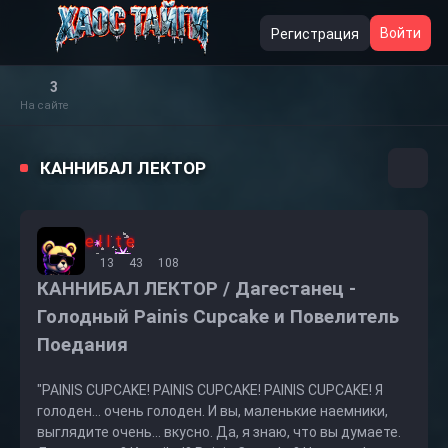
Войти
Регистрация
3
На сайте
КАННИБАЛ ЛЕКТОР
e l I t e
13
43
108
КАННИБАЛ ЛЕКТОР / Дагестанец -
Голодный Painis Cupcake и Повелитель
Поедания
"PAINIS CUPCAKE! PAINIS CUPCAKE! PAINIS CUPCAKE! Я
голоден... очень голоден. И вы, маленькие наемники,
выглядите очень... вкусно. Да, я знаю, что вы думаете.