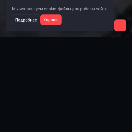
Мы используем cookie-файлы для работы сайта
Хорошо
Подробнее
Ссылки на группы
🎧 Группа Lolka
👥 Группа Steam
💬 Группа VK
📺 Rutube
🎵 TikTok
Проект
Пользователи
Администраторы