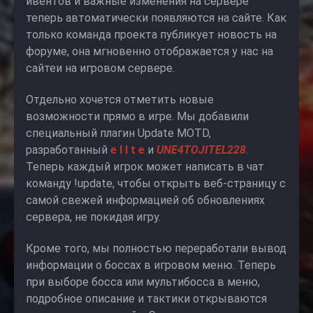
ивентов и важные изменения на сервере
теперь автоматически появляются на сайте. Как
только команда проекта публикует новость на
форуме, она мгновенно отображается у нас на
сайтеи на игровом сервере.
Отдельно хочется отметить новые
возможности прямо в игре. Мы добавили
специальный плагин Update MOTD,
разработанный
e l I t e
и
UNE4TOJITEL228
.
Теперь каждый игрок может написать в чат
команду !update, чтобы открыть веб-страницу с
самой свежей информацией об обновлениях
сервера, не покидая игру.
Кроме того, мы полностью переработали вывод
информации о боссах в игровом меню. Теперь
при выборе босса или мультибосса в меню,
подробное описание и тактики открываются