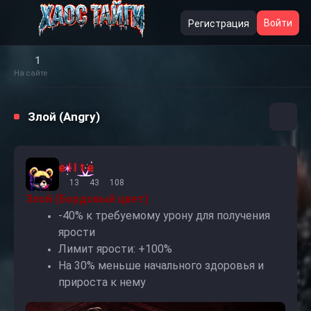
Войти
Регистрация
1
На сайте
Злой (Angry)
e l I t e
13
43
108
Злой (Бордовый цвет)
-40% к требуемому урону для получения
ярости
Лимит ярости: +100%
На 30% меньше начального здоровья и
прироста к нему