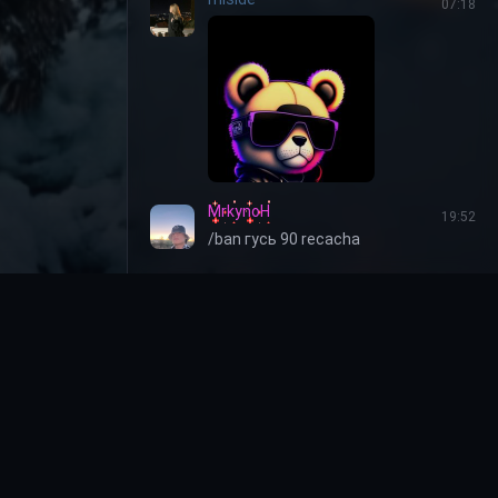
07:18
MrkynoH
19:52
/ban гусь 90 recacha
я
онфиденциальности
пользования cookie
 обработку
ых данных
екта