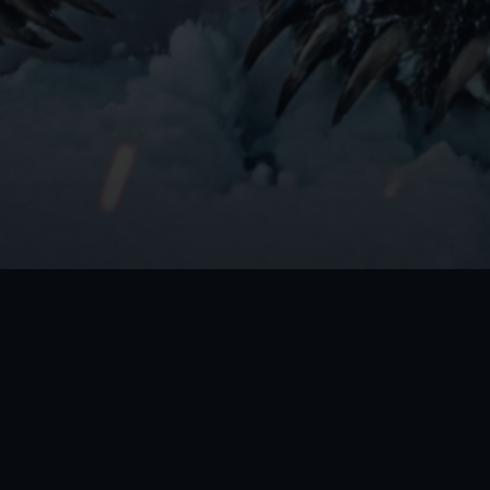
Проект
Информаци
Пользователи
Политика к
Администраторы
Политика ис
Список банов
Согласие на
персональн
Заявки на разбан
Правила про
Игровая статистика