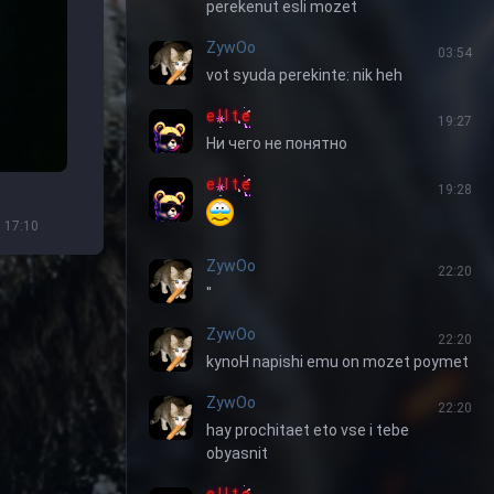
perekenut esli mozet
ZywOo
03:54
vot syuda perekinte: nik heh
e l I t e
19:27
Ни чего не понятно
e l I t e
19:28
 17:10
ZywOo
22:20
''
ZywOo
22:20
kynoH napishi emu on mozet poymet
ZywOo
22:20
hay prochitaet eto vse i tebe
obyasnit