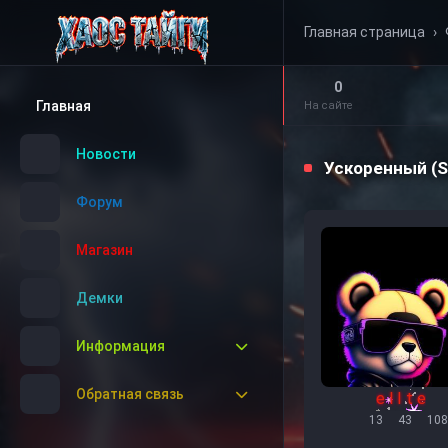
Главная страница
›
0
Главная
На сайте
Новости
Ускоренный (S
Форум
Магазин
Демки
Информация
Обратная связь
e l I t e
13
43
108