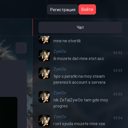
Войти
Регистрация
ZywOo
03:52
vopros kak eto zdelat ya uze pisal v
teh podderzu
Чат
ZywOo
03:53
mne ne otvetili
ZywOo
03:53
ili mozete dat mne etot acc
ZywOo
03:53
tipo s peratki na moy steam
perenesti account s servera
ZywOo
03:53
nik ZeTa|ZywOo tam gde moy
progres
ZywOo
03:54
i vot syuda mozete mne vse