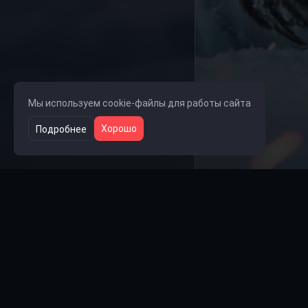
Мы используем cookie-файлы для работы сайта
Хорошо
Подробнее
Ссылки на группы
🎧 Группа Lolka
👥 Группа Steam
💬 Группа VK
📺 Rutube
🎵 TikTok