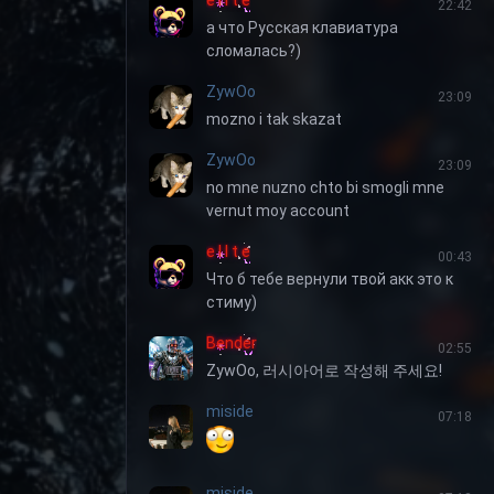
e l I t e
22:42
а что Русская клавиатура
сломалась?)
ZywOo
23:09
mozno i tak skazat
ZywOo
23:09
no mne nuzno chto bi smogli mne
vernut moy account
e l I t e
00:43
Что б тебе вернули твой акк это к
стиму)
Bender
02:55
ZywOo, 러시아어로 작성해 주세요!
miside
07:18
miside