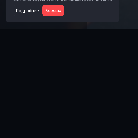
Хорошо
Подробнее
Ссылки на группы
🎧 Группа Lolka
👥 Группа Steam
💬 Группа VK
📺 Rutube
🎵 TikTok
Рады приветствовать
Погрузитесь в атмосф
Team Fortress 2, где