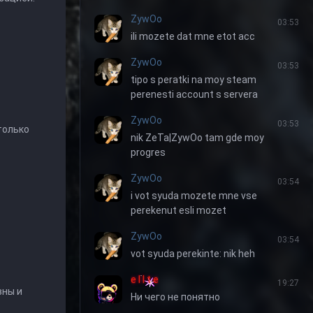
ZywOo
03:53
ili mozete dat mne etot acc
ZywOo
03:53
tipo s peratki na moy steam
perenesti account s servera
ZywOo
03:53
только
nik ZeTa|ZywOo tam gde moy
progres
ZywOo
03:54
i vot syuda mozete mne vse
perekenut esli mozet
ZywOo
03:54
vot syuda perekinte: nik heh
e l I t e
19:27
вны и
Ни чего не понятно