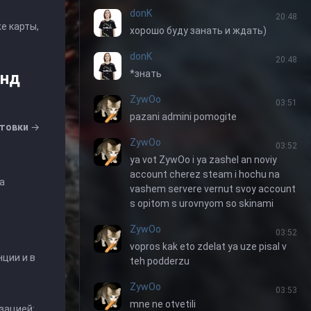
donK
20:48
е карты,
хорошо буду занать и ждать)
donK
20:48
*знать
унд
ZywOo
03:51
pazani admini pomogite
нтовки
→
ZywOo
03:52
ya vot ZywOo i ya zashel an noviy
account cherez steam i hochu na
ка
vashem servere vernut svoy account
s opitom s urovnyom so skinami
ZywOo
03:52
vopros kak eto zdelat ya uze pisal v
нции и в
teh podderzu
ZywOo
03:53
mne ne otvetili
изацией
: