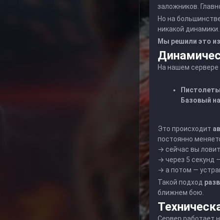
заложников. Главн
Но на большинстве
никакой динамики.
Мы решили это и
Динамичес
На нашем сервере
Пистолет
Базовый н
Это происходит
а
постоянно меняет
→ сейчас вы ловит
→ через 5 секунд 
→ а потом — устра
Такой подход
разв
ближнем бою.
Техническ
Сервер работает 