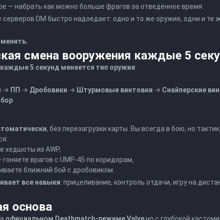
ое — набрать как можно больше фрагов за отведённое время.
 серверов DM быстро надоедает: одно и то же оружие, одни и те ж
зменить.
кая смена вооружения каждые 5 сек
каждые 5 секунд меняется тип оружия
:
ы
→
ПП
→
Дробовики
→
Штурмовые винтовки
→
Снайперские ви
абор
втоматически
, без перезагрузки карты. Вы всегда в бою, но такти
ся:
е хедшоты из AWP,
— гоняете врагов с UMP-45 по коридорам,
иваете ближний бой с дробовиком.
ивает все навыки
: прицеливание, контроль отдачи, игру на диста
ая основа
на
официальном Deathmatch-режиме Valve
но с глубокой кастом