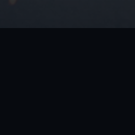
Проект
Информаци
Пользователи
Политика к
Администраторы
Политика ис
Список банов
Согласие на
персональн
Заявки на разбан
Правила про
Игровая статистика
База знаний
 вас на нашем проекте Хаос Тайги
еру легендарных вселенных Counter-Strike: Global Offensive, Counte
 каждый бой — это не просто игра, а настоящее приключение!