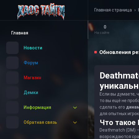
Главная страница
›
0
Главная
На сайте
Новости
Обновления р
Форум
Deathmat
Магазин
уникальн
Демки
Если вы думаете, 
то вы ещё не проб
сделать его
динам
Информация
для опытных игрок
Что такое
Обратная связь
Deathmatch (DM) — 
возрождаются сраз