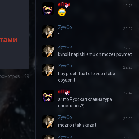
e l I t e
19:28
ZywOo
22:20
''
стами
ZywOo
22:20
kynoH napishi emu on mozet poymet
ZywOo
22:20
hay prochitaet eto vse i tebe
осмотров: 189
obyasnit
e l I t e
22:42
а что Русская клавиатура
сломалась?)
ZywOo
23:09
mozno i tak skazat
ZywOo
23:09