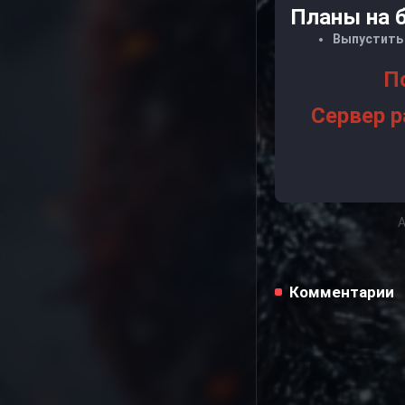
Планы на 
Выпустить 
П
Сервер р
А
Комментарии