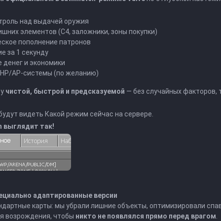
троль над выдачей оружия
шних элементов (C4, заложники, зоны покупки)
ское пополнение патронов
е за 1 секунду
 денег и экономики
HP/AP-системы (по желанию)
ру
чистой, быстрой и предсказуемой
— без случайных факторов, 
 будут видеть Какой режим сейчас на сервере.
h выглядит так!
ециально адаптированные версии
ндартные карты: мы убрали лишние объекты, оптимизировали спа
ля возрождения, чтобы
никто не появлялся прямо перед врагом
.