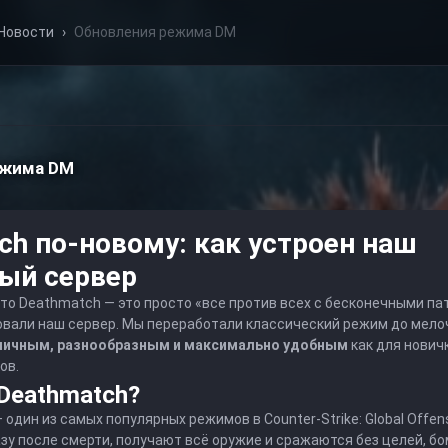
Новости
›
Обновления режима DM
ежима DM
ch по-новому: как устроен наш
ый сервер
что Deathmatch — это просто «все против всех с бесконечными па
овали наш сервер. Мы переработали классический режим до мело
ичным, разнообразным и максимально удобным
как для новичк
ов.
 Deathmatch?
один из самых популярных режимов в Counter-Strike: Global Offens
у после смерти, получают всё оружие и сражаются без целей, бо