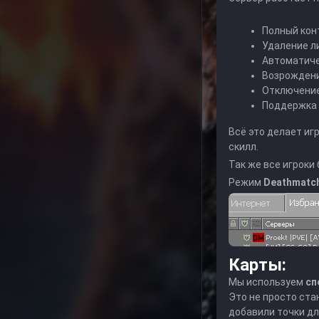
Полный кон
Удаление ли
Автоматиче
Возрождени
Отключение
Поддержка 
Всё это делает иг
скилл.
Так же все игроки
Режим
Deathmatc
Карты:
Мы используем
сп
Это не просто ста
добавили точки д