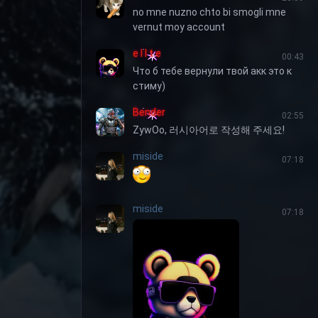
no mne nuzno chto bi smogli mne
vernut moy account
e l I t e
00:43
Что б тебе вернули твой акк это к
стиму)
Bender
02:55
ZywOo, 러시아어로 작성해 주세요!
miside
07:18
miside
07:18