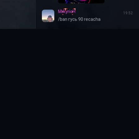
MrkynoH
19:52
/ban гусь 90 recacha
я
онфиденциальности
пользования cookie
 обработку
ых данных
екта
r-Strike: Source и