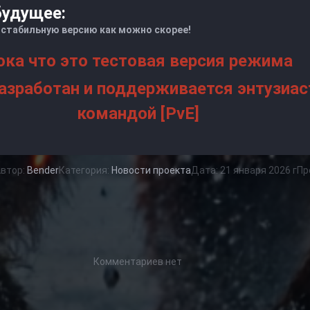
будущее:
стабильную версию как можно скорее!
ока что это тестовая версия режима
азработан и поддерживается энтузиа
командой [PvE]
втор:
Bender
Категория:
Новости проекта
Дата: 21 января 2026 г
Пр
Комментариев нет